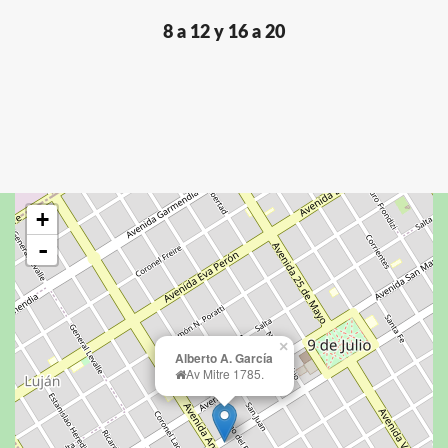
8 a 12 y 16 a 20
+
-
×
Alberto A. García
Av Mitre 1785.