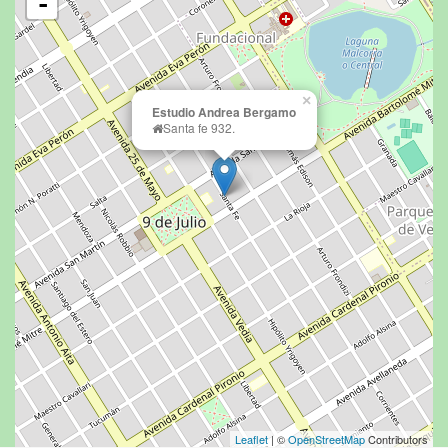
-
×
Estudio Andrea Bergamo
Santa fe 932.
Leaflet
| ©
OpenStreetMap
Contributors