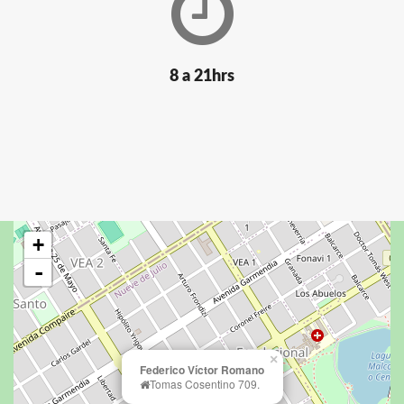
8 a 21hrs
+
-
×
Federico Víctor Romano
Tomas Cosentino 709.