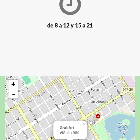
de 8 a 12 y 15 a 21
+
-
×
GrabArt
Salta 980.