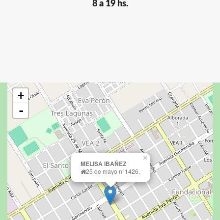
8 a 19 hs.
+
-
×
MELISA IBAÑEZ
25 de mayo n°1426.