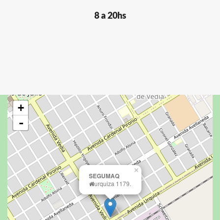
8 a 20hs
+
-
×
SEGUMAQ
urquiza 1179.