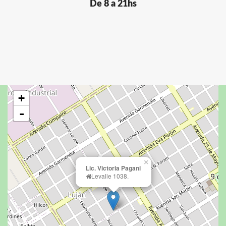
De 8 a 21hs
+
-
×
Lic. Victoria Pagani
Levalle 1038.