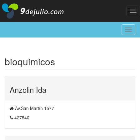
Tog
nav
Toggl
navig
bioquimicos
Anzolin Ida
Av.San Martín 1577
427540