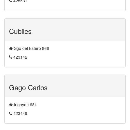
425531
Cubiles
Sgo del Estero 866
423142
Gago Carlos
Irigoyen 681
423449