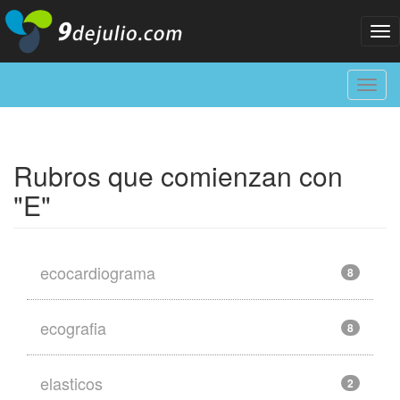
Tog
nav
Toggl
navig
Rubros que comienzan con
"E"
ecocardiograma
8
ecografia
8
elasticos
2