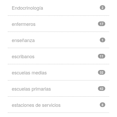
Endocrinología
2
enfermeros
17
enseñanza
1
escribanos
11
escuelas medias
32
escuelas primarias
42
estaciones de servicios
8