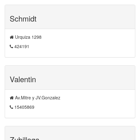
Schmidt
Urquiza 1298
424191
Valentin
Av.Mitre y JV.Gonzalez
15405869
Zubillaga