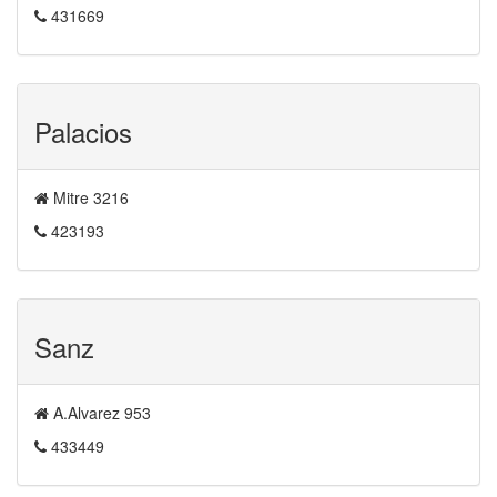
431669
Palacios
Mitre 3216
423193
Sanz
A.Alvarez 953
433449