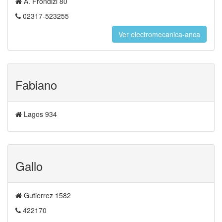
A. Frondizi 80
02317-523255
Ver electromecanica-anca
Fabiano
Lagos 934
Gallo
Gutierrez 1582
422170