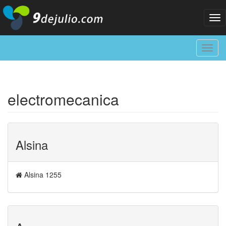
Tog
nav
Toggl
navig
electromecanica
Alsina
Alsina 1255