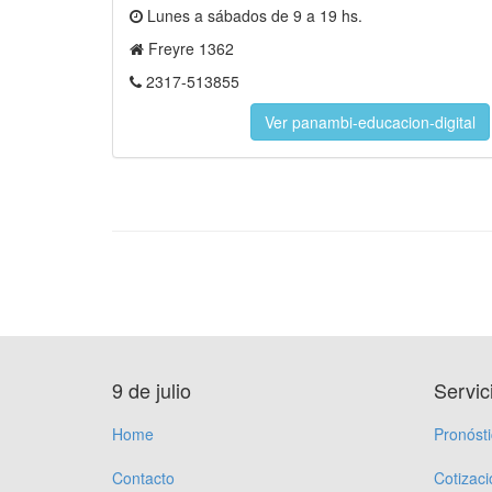
Lunes a sábados de 9 a 19 hs.
Freyre 1362
2317-513855
Ver panambi-educacion-digital
9 de julio
Servic
Home
Pronóst
Contacto
Cotizac