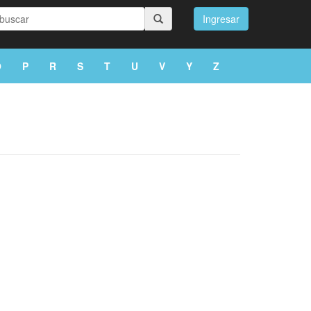
Ingresar
O
P
R
S
T
U
V
Y
Z