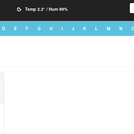
Temp
2.2°
/ Hum
99%
D
E
F
G
H
I
J
K
L
M
N