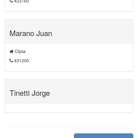
423760
Marano Juan
Clysa
431200
Tinetti Jorge