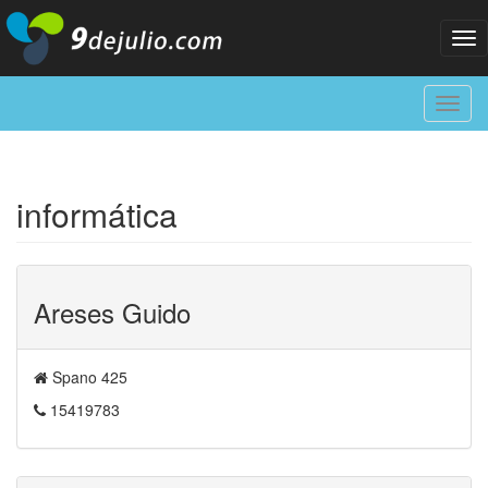
Tog
nav
Toggl
navig
informática
Areses Guido
Spano 425
15419783