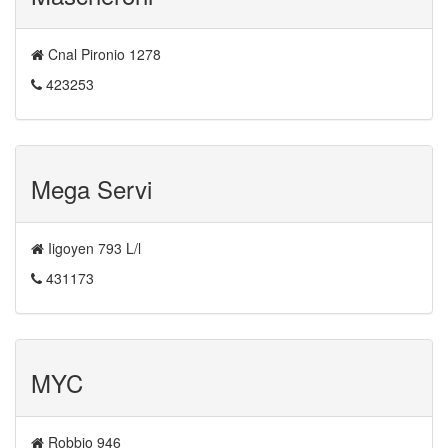
Cnal Pironio 1278
423253
Mega Servi
Iigoyen 793 L/l
431173
MYC
Robbio 946