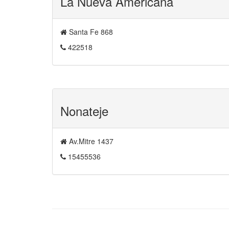
La Nueva Americana
Santa Fe 868
422518
Nonateje
Av.Mitre 1437
15455536