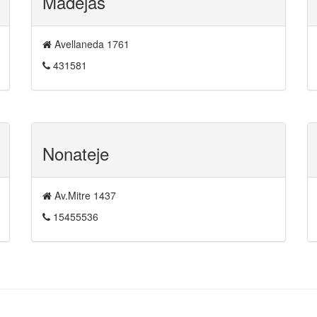
Madejas
Avellaneda 1761
431581
Nonateje
Av.Mitre 1437
15455536