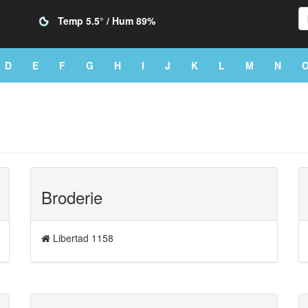
Temp
5.5°
/ Hum
89%
D
E
F
G
H
I
J
K
L
M
N
Broderie
Libertad 1158