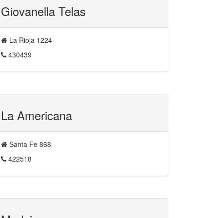
Giovanella Telas
La Rioja 1224
430439
La Americana
Santa Fe 868
422518