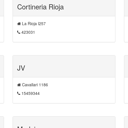
Cortineria Rioja
La Rioja l257
423031
JV
Cavallari 1186
15459344