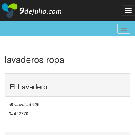
Tog
nav
Toggl
navig
lavaderos ropa
El Lavadero
Cavallari 925
422770