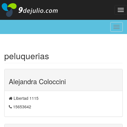
Tog
nav
Toggl
navig
peluquerias
Alejandra Coloccini
Libertad 1115
15653642