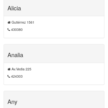
Alicia
Gutiérrez 1561
430380
Analia
Av.Vedia 225
424303
Any