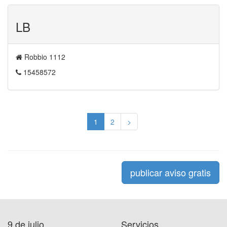
LB
Robbio 1112
15458572
1
2
>
publicar aviso gratis
9 de julio
Servicios