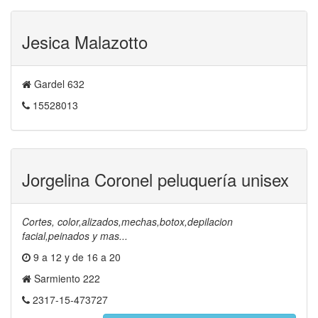
Jesica Malazotto
Gardel 632
15528013
Jorgelina Coronel peluquería unisex
Cortes, color,alizados,mechas,botox,depilacion
facial,peinados y mas...
9 a 12 y de 16 a 20
Sarmiento 222
2317-15-473727