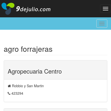
Tog
nav
Toggl
navig
agro forrajeras
Agropecuaria Centro
Robbio y San Martin
423294