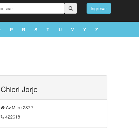
Ingresar
O
P
R
S
T
U
V
Y
Z
Chieri Jorje
Av.Mitre 2372
422618