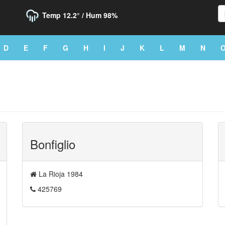
Temp
12.2°
/ Hum
98%
D
E
F
G
H
I
J
K
L
M
N
Bonfiglio
La Rioja 1984
425769