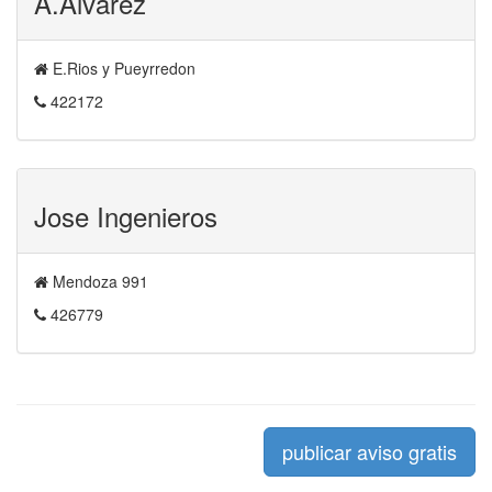
A.Alvarez
E.Rios y Pueyrredon
422172
Jose Ingenieros
Mendoza 991
426779
publicar aviso gratis