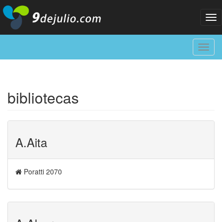
Tog
nav
Toggl
navig
bibliotecas
A.Aita
Poratti 2070