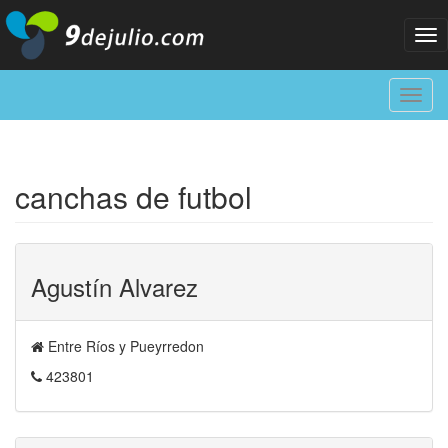
Tog
nav
Toggl
navig
canchas de futbol
Agustín Alvarez
Entre Ríos y Pueyrredon
423801