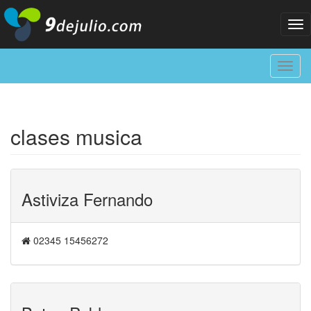
Tog
nav
Toggl
navig
clases musica
Astiviza Fernando
02345 15456272