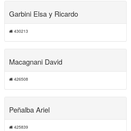
Garbini Elsa y Ricardo
430213
Macagnani David
426508
Peñalba Ariel
425839