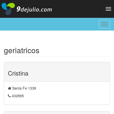
Tog
nav
Toggl
navig
geriatricos
Cristina
Santa Fe 1338
432895