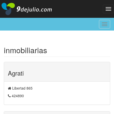
Tog
nav
Toggl
navig
inmobiliarias
Agrati
Libertad 865
424890