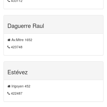
433112
Daguerre Raul
Av.Mitre 1652
423748
Estévez
Irigoyen 452
422487