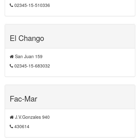
02345-15-510336
El Chango
San Juan 159
02345-15-683032
Fac-Mar
J.V.Gonzales 940
430614