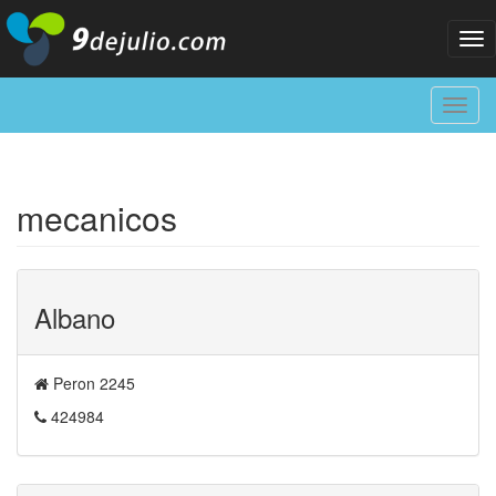
Tog
nav
Toggl
navig
mecanicos
Albano
Peron 2245
424984