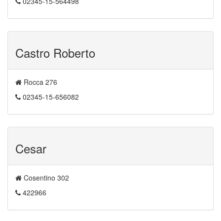
02345-15-564498
Castro Roberto
Rocca 276
02345-15-656082
Cesar
Cosentino 302
422966