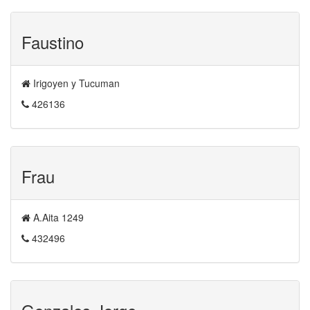
Faustino
Irigoyen y Tucuman
426136
Frau
A.Aita 1249
432496