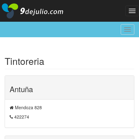
Tog
nav
Toggl
navig
Tintoreria
Antuña
Mendoza 828
422274