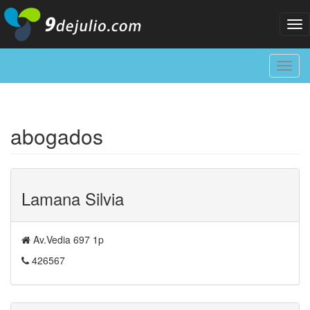
Tog
nav
Toggl
navig
abogados
Lamana Silvia
Av.Vedia 697 1p
426567